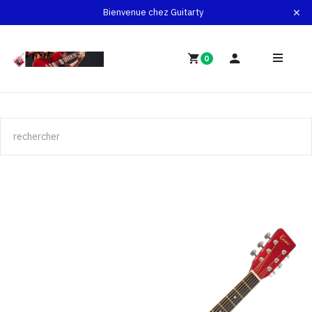
Bienvenue chez Guitarty
0